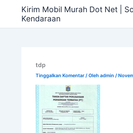
Lewati
Kirim Mobil Murah Dot Net | S
ke
Kendaraan
konten
tdp
Tinggalkan Komentar
/ Oleh
admin
/
Novem